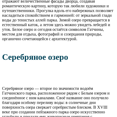
отражают величественные фасады дворца, создавая
романтическую картину, которую так любили художники и
путешественники. Прогулка вдоль его набережных позволяет
насладиться спокойствием и гармонией: от зеркальной глади
воды до тенистых аллей парка. Зимой озеро превращается в
естественный каток, а летом здесь можно увидеть лебедей и
уток. Белое озеро и сегодня остаётся символом Гатчины,
местом для отдыха, фотографий и созерцания природы,
органично сочетающейся с архитектурой.
Серебряное озеро
Серебряное озеро — второе по значимости водоём
Гатчинского парка, расположенное рядом с Белым озером и
соединённое с ним каналами. Своё название оно получило
благодаря особому переливу воды: в солнечные дни
поверхность озера сверкает серебристым блеском. В XVIII
веке при создании пейзажного парка озеро искусственно
углубили и придали ему живописные очертания с