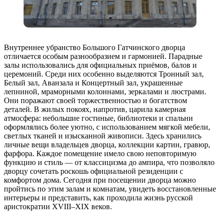
Внутреннее убранство Большого Гатчинского дворца
отличается особым разнообразием и гармонией. Парадные
залы использовались для официальных приёмов, балов и
церемоний. Среди них особенно выделяются Тронный зал,
Белый зал, Аванзала и Концертный зал, украшенные
лепниной, мраморными колоннами, зеркалами и люстрами.
Они поражают своей торжественностью и богатством
деталей. В жилых покоях, напротив, царила камерная
атмосфера: небольшие гостиные, библиотеки и спальни
оформлялись более уютно, с использованием мягкой мебели,
светлых тканей и изысканной живописи. Здесь хранились
личные вещи владельцев дворца, коллекции картин, гравюр,
фарфора. Каждое помещение имело свою неповторимую
функцию и стиль — от классицизма до ампира, что позволяло
дворцу сочетать роскошь официальной резиденции с
комфортом дома. Сегодня при посещении дворца можно
пройтись по этим залам и комнатам, увидеть восстановленные
интерьеры и представить, как проходила жизнь русской
аристократии XVIII–XIX веков.