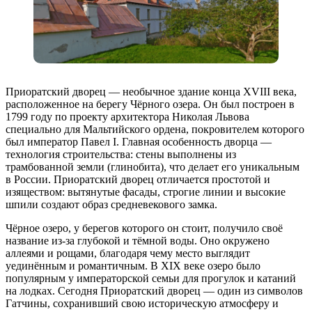
Приоратский дворец — необычное здание конца XVIII века,
расположенное на берегу Чёрного озера. Он был построен в
1799 году по проекту архитектора Николая Львова
специально для Мальтийского ордена, покровителем которого
был император Павел I. Главная особенность дворца —
технология строительства: стены выполнены из
трамбованной земли (глинобита), что делает его уникальным
в России. Приоратский дворец отличается простотой и
изяществом: вытянутые фасады, строгие линии и высокие
шпили создают образ средневекового замка.
Чёрное озеро, у берегов которого он стоит, получило своё
название из-за глубокой и тёмной воды. Оно окружено
аллеями и рощами, благодаря чему место выглядит
уединённым и романтичным. В XIX веке озеро было
популярным у императорской семьи для прогулок и катаний
на лодках. Сегодня Приоратский дворец — один из символов
Гатчины, сохранивший свою историческую атмосферу и