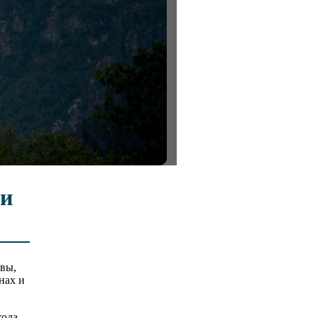
 и
ивы,
нах и
хода