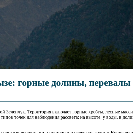
ызе: горные долины, перевалы
ой Зеленчук. Территория включает горные хребты, лесные масс
типов точек для наблюдения рассвета: на высоте, у воды, в доли
а горными вершинами и постепенно освещает долину. Время вос