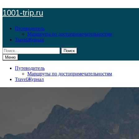
Перейти
1001-trip.ru
к
содержимому
Путеводитель
Маршруты по достопримечательностям
TravelЖурнал
Найти:
Меню
Путеводитель
Маршруты по достопримечательностям
TravelЖурнал