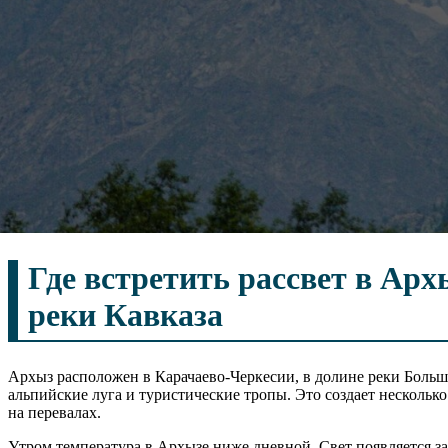
Где встретить рассвет в Арх
реки Кавказа
Архыз расположен в Карачаево-Черкесии, в долине реки Больш
альпийские луга и туристические тропы. Это создает несколько 
на перевалах.
Утром температура в Архызе ниже дневной. Свет появляется з