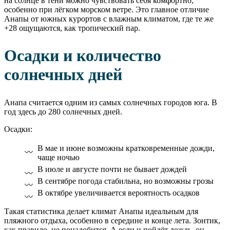
на солнце в тени можно чувствовать себя комфортно,
особенно при лёгком морском ветре. Это главное отличие
Анапы от южных курортов с влажным климатом, где те же
+28 ощущаются, как тропический пар.
Осадки и количество
солнечных дней
Анапа считается одним из самых солнечных городов юга. В
год здесь до 280 солнечных дней.
Осадки:
В мае и июне возможны кратковременные дожди,
чаще ночью
В июле и августе почти не бывает дождей
В сентябре погода стабильна, но возможны грозы
В октябре увеличивается вероятность осадков
Такая статистика делает климат Анапы идеальным для
пляжного отдыха, особенно в середине и конце лета. Зонтик,
как правило, не понадобится. А если и пойдёт дождь, он