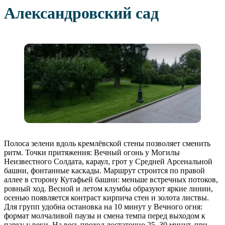
Александровский сад
Полоса зелени вдоль кремлёвской стены позволяет сменить
ритм. Точки притяжения: Вечный огонь у Могилы
Неизвестного Солдата, караул, грот у Средней Арсенальной
башни, фонтанные каскады. Маршрут строится по правой
аллее в сторону Кутафьей башни: меньше встречных потоков,
ровный ход. Весной и летом клумбы образуют яркие линии,
осенью появляется контраст кирпича стен и золота листвы.
Для групп удобна остановка на 10 минут у Вечного огня:
формат молчаливой паузы и смена темпа перед выходом к
парку у реки. На весь проход достаточно 25–30 минут, при