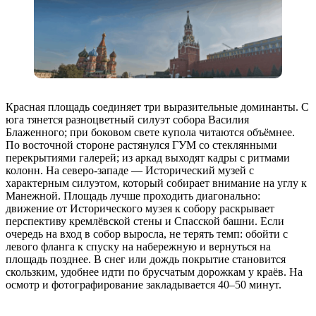
Красная площадь соединяет три выразительные доминанты. С
юга тянется разноцветный силуэт собора Василия
Блаженного; при боковом свете купола читаются объёмнее.
По восточной стороне растянулся ГУМ со стеклянными
перекрытиями галерей; из аркад выходят кадры с ритмами
колонн. На северо-западе — Исторический музей с
характерным силуэтом, который собирает внимание на углу к
Манежной. Площадь лучше проходить диагонально:
движение от Исторического музея к собору раскрывает
перспективу кремлёвской стены и Спасской башни. Если
очередь на вход в собор выросла, не терять темп: обойти с
левого фланга к спуску на набережную и вернуться на
площадь позднее. В снег или дождь покрытие становится
скользким, удобнее идти по брусчатым дорожкам у краёв. На
осмотр и фотографирование закладывается 40–50 минут.