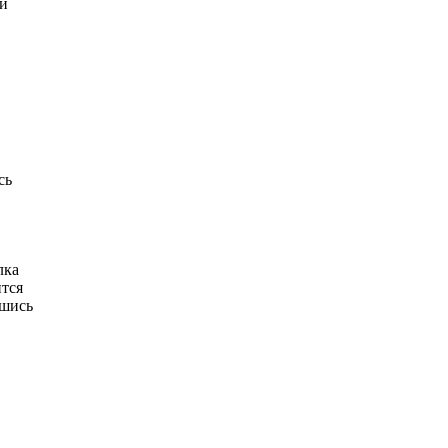
 и
сь
лка
ится
вшись