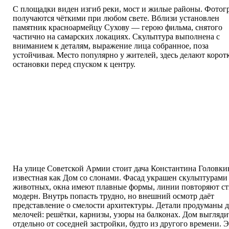
С площадки виден изгиб реки, мост и жилые районы. Фотог
получаются чёткими при любом свете. Вблизи установлен
памятник красноармейцу Сухову — герою фильма, снятого
частично на самарских локациях. Скульптура выполнена с
вниманием к деталям, выражение лица собранное, поза
устойчивая. Место популярно у жителей, здесь делают корот
остановки перед спуском к центру.
На улице Советской Армии стоит дача Константина Головки
известная как Дом со слонами. Фасад украшен скульптурами
животных, окна имеют плавные формы, линии повторяют ст
модерн. Внутрь попасть трудно, но внешний осмотр даёт
представление о смелости архитектуры. Детали продуманы 
мелочей: решётки, карнизы, узоры на балконах. Дом выгляди
отдельно от соседней застройки, будто из другого времени. 