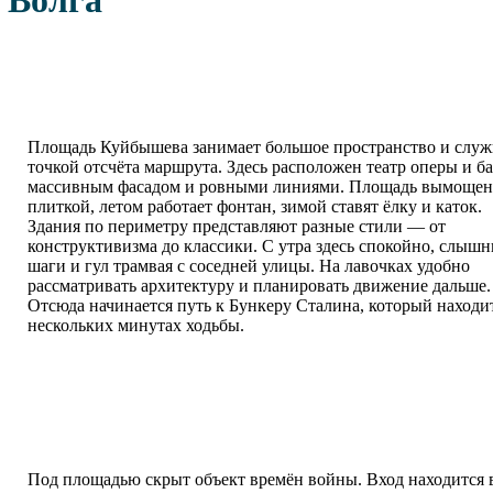
Площадь Куйбышева занимает большое пространство и служ
точкой отсчёта маршрута. Здесь расположен театр оперы и ба
массивным фасадом и ровными линиями. Площадь вымощен
плиткой, летом работает фонтан, зимой ставят ёлку и каток.
Здания по периметру представляют разные стили — от
конструктивизма до классики. С утра здесь спокойно, слыш
шаги и гул трамвая с соседней улицы. На лавочках удобно
рассматривать архитектуру и планировать движение дальше.
Отсюда начинается путь к Бункеру Сталина, который находи
нескольких минутах ходьбы.
Под площадью скрыт объект времён войны. Вход находится 