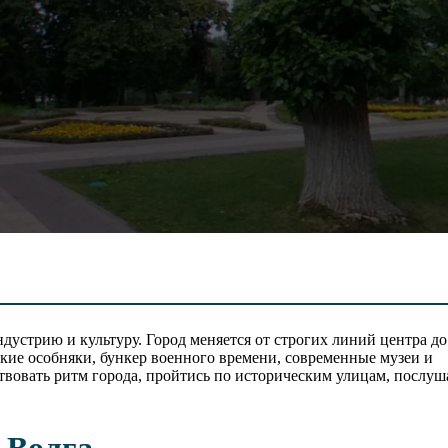
дустрию и культуру. Город меняется от строгих линий центра до
ские особняки, бункер военного времени, современные музеи и
твовать ритм города, пройтись по историческим улицам, послуш
 Волга