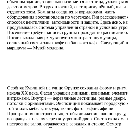
обычном здании, за дверью начинается лестница, уходящая в
десятки метров. Воздух плотный, свет приглушённый, шаги
отдаются эхом. Комнаты соединены коридорами, часть
оборудования восстановлена по чертежам. Гид рассказывает 
способах вентиляции, автономности и защите. Здесь ясно, ка
продумывалась система управления страной в условиях угро
Посещение требует записи, группы проходят по расписанию.
После выхода наверх чувствуется контраст: шум улицы,
солнечный свет и запах кофе из близкого кафе. Следующий 
маршрута — Музей модерна.
Особняк Курлиной на улице Фрунзе сохранил форму и ритм
начала XX века. Фасад украшен линиями, коваными элемент
витражами. Внутри — деревянные лестницы, резные двери,
потолки с орнаментами. Экспозиция показывает городскую 
той эпохи: мебель, посуда, ткани, фотографии, афиши.
Пространство построено так, чтобы движение шло по кругу,
возвращая к началу через внутренний двор. Свет в окнах мен
настроение залов, отражается в зеркалах и стекле. Осмотр