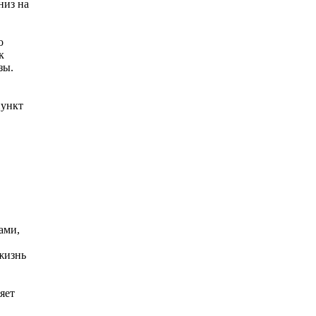
низ на
о
к
зы.
пункт
ами,
жизнь
яет