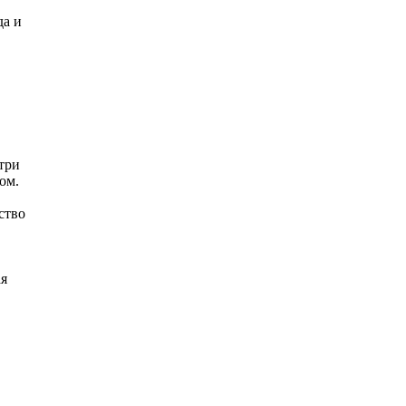
да и
три
ом.
ство
ая