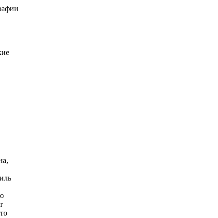
рафии
кие
на,
иль
до
т
Это