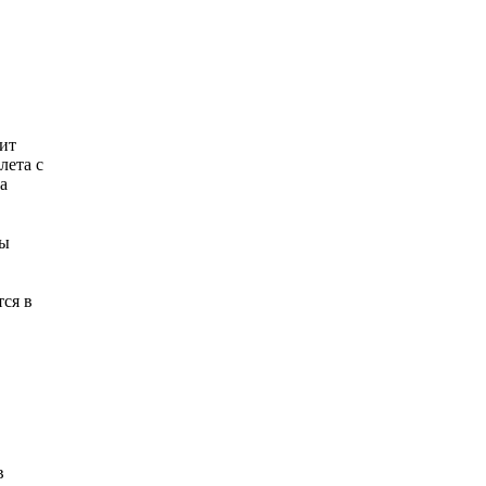
ит
лета с
а
ны
тся в
в