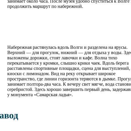
занимает около часа. После музея удобно спуститься к Волге
продолжить маршрут по набережной.
Набережная растянулась вдоль Волги и разделена на ярусы.
Верхний — для прогулок, нижний — для отдыха у воды. Зде
выложены дорожки, стоят лавочки и кафе. Волна тихо
перекатывается у кромки, слышно крики чаек. Вдоль берега
расставлены спортивные площадки, сцена для выступлений,
киоски с лимонадом. Вид на реку открывает широкое
пространство, где линии горизонта теряются в дымке. Прогу
занимает полтора-два часа. К вечеру свет мягче, вода станов
серебристой. Здесь хорошо завершить первый день, задержа
у монумента «Самарская ладья».
авод