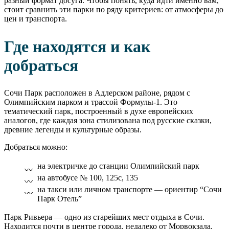
разный формат досуга. Чтобы понять, куда идти именно вам,
стоит сравнить эти парки по ряду критериев: от атмосферы до
цен и транспорта.
Где находятся и как
добраться
Сочи Парк расположен в Адлерском районе, рядом с
Олимпийским парком и трассой Формулы-1. Это
тематический парк, построенный в духе европейских
аналогов, где каждая зона стилизована под русские сказки,
древние легенды и культурные образы.
Добраться можно:
на электричке до станции Олимпийский парк
на автобусе № 100, 125с, 135
на такси или личном транспорте — ориентир “Сочи
Парк Отель”
Парк Ривьера — одно из старейших мест отдыха в Сочи.
Находится почти в центре города, недалеко от Морвокзала.