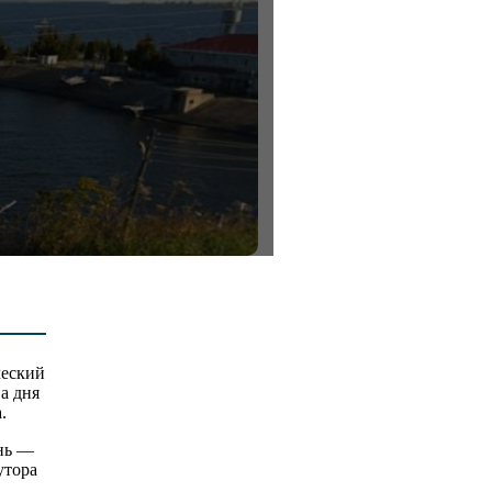
ческий
а дня
.
ень —
утора