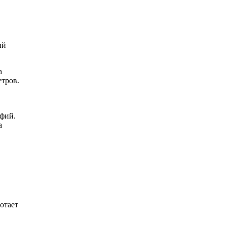
ый
а
етров.
афий.
а
отает