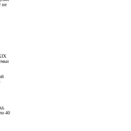
 не
XIX
емьи
ой
е
ад.
ло 40