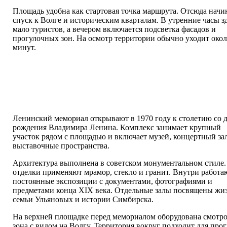
Площадь удобна как стартовая точка маршрута. Отсюда начи
спуск к Волге и историческим кварталам. В утренние часы з
мало туристов, а вечером включается подсветка фасадов и
прогулочных зон. На осмотр территории обычно уходит окол
минут.
Ленинский мемориал открывают в 1970 году к столетию со 
рождения Владимира Ленина. Комплекс занимает крупный
участок рядом с площадью и включает музей, концертный за
выставочные пространства.
Архитектура выполнена в советском монументальном стиле.
отделки применяют мрамор, стекло и гранит. Внутри работа
постоянные экспозиции с документами, фотографиями и
предметами конца XIX века. Отдельные залы посвящены жи
семьи Ульяновых и истории Симбирска.
На верхней площадке перед мемориалом оборудована смотро
зона с видом на Волгу. Территория вокруг подходит для про