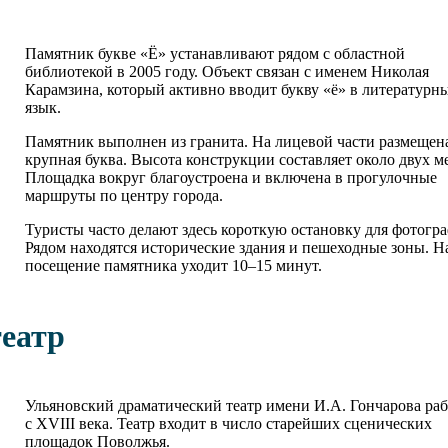
Памятник букве «Ё» устанавливают рядом с областной
библиотекой в 2005 году. Объект связан с именем Николая
Карамзина, который активно вводит букву «ё» в литературн
язык.
Памятник выполнен из гранита. На лицевой части размещен
крупная буква. Высота конструкции составляет около двух м
Площадка вокруг благоустроена и включена в прогулочные
маршруты по центру города.
Туристы часто делают здесь короткую остановку для фотогр
Рядом находятся исторические здания и пешеходные зоны. Н
посещение памятника уходит 10–15 минут.
еатр
Ульяновский драматический театр имени И.А. Гончарова раб
с XVIII века. Театр входит в число старейших сценических
площадок Поволжья.