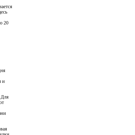
нается
десь
о 20
дня
л и
 Для
ют
зни
вая
гулки