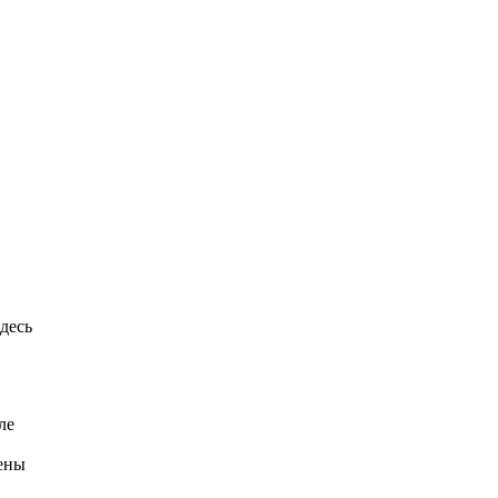
десь
ле
ены