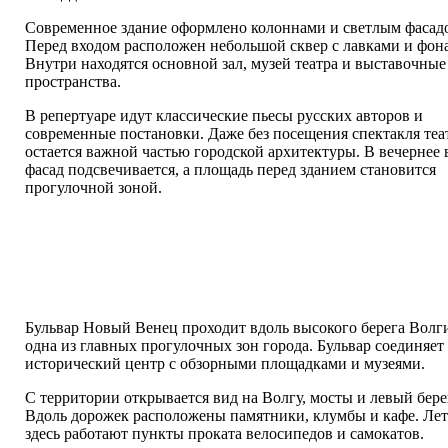
Современное здание оформлено колоннами и светлым фасад
Перед входом расположен небольшой сквер с лавками и фон
Внутри находятся основной зал, музей театра и выставочные
пространства.
В репертуаре идут классические пьесы русских авторов и
современные постановки. Даже без посещения спектакля теа
остается важной частью городской архитектуры. В вечернее 
фасад подсвечивается, а площадь перед зданием становится
прогулочной зоной.
Бульвар Новый Венец проходит вдоль высокого берега Волг
одна из главных прогулочных зон города. Бульвар соединяет
исторический центр с обзорными площадками и музеями.
С территории открывается вид на Волгу, мосты и левый бере
Вдоль дорожек расположены памятники, клумбы и кафе. Ле
здесь работают пункты проката велосипедов и самокатов.