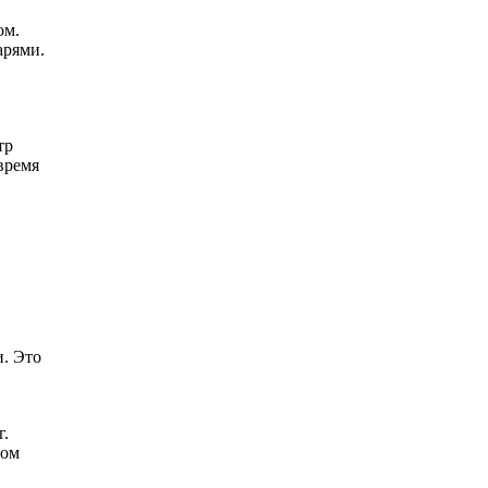
ом.
арями.
тр
время
и. Это
г.
том