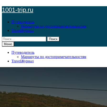
Перейти
1001-trip.ru
к
содержимому
Путеводитель
Маршруты по достопримечательностям
TravelЖурнал
Найти:
Меню
Путеводитель
Маршруты по достопримечательностям
TravelЖурнал