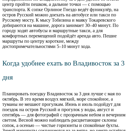
центр пройти пешком, а дальние точки — с помощью
транспорта. К сопке Орлиное Гнездо ведёт фуникулёр, на
остров Русский можно доехать на автобусе или такси по
Русскому мосту. К мысу Тобизина и маяку Токаревского
добираются на машине, дорога занимает 30–40 минут. По
городу ходят автобусы и маршрутные такси, а для
комфортных перемещений подойдёт аренда авто. Пешие
маршруты по центру короткие, между
достопримечательностями 5–10 минут хода.
Когда удобнее ехать во Владивосток за 3
дня
Планировать поездку Владивосток за 3 дня лучше с мая по
октябрь. В это время воздух мягкий, море спокойное, а
туманы не мешают прогулкам. Июнь и июль подойдут для
поездок на остров Русский и прогулок у воды, август и
сентябрь — для фотографий с прозрачным небом и вечерним
светом. Весной можно наблюдать расцветающие склоны
сопок, а осенью — чистые горизонты и спокойные бухты.
Зимой маршруты сокращаются из-за ветра, но центр остаётся