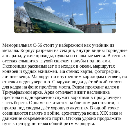
Мемориальная С-56 стоит у набережной как учебник из
металла. Корпус разрезан на секции, внутри видны торпедные
аппараты, узкие проходы, пульты и спальные места. В тесных
отсеках слышится глухой скрежет палубы под ногами.
Экспозиция рассказывает о выходах в океан, маршрутах
конвоев и буднях экипажей. На стенах карты, фотографии,
личные вещи. Маршрут по внутренним коридорам петляет, но
стрелки ведут уверенно. Снаружи лодка даёт чёткий силуэт
для кадра на фоне пролётов моста. Рядом проходит аллея к
Триумфальной арке. Арка отмечает визит наследника
престола и одновременно служит воротами в прогулочную
часть берега. Орнамент читается на близком расстоянии, а
проход под сводом даёт хорошую акустику. В одной точке
соединяются память о войне, архитектура конца XIX века и
движение современного порта. Отсюда удобно продолжить
путь к центру, не теряя общий ритм маршрута.