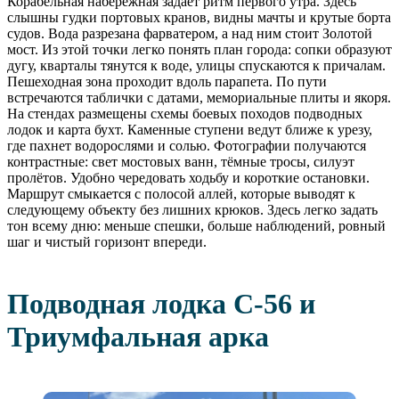
Корабельная набережная задаёт ритм первого утра. Здесь
слышны гудки портовых кранов, видны мачты и крутые борта
судов. Вода разрезана фарватером, а над ним стоит Золотой
мост. Из этой точки легко понять план города: сопки образуют
дугу, кварталы тянутся к воде, улицы спускаются к причалам.
Пешеходная зона проходит вдоль парапета. По пути
встречаются таблички с датами, мемориальные плиты и якоря.
На стендах размещены схемы боевых походов подводных
лодок и карта бухт. Каменные ступени ведут ближе к урезу,
где пахнет водорослями и солью. Фотографии получаются
контрастные: свет мостовых ванн, тёмные тросы, силуэт
пролётов. Удобно чередовать ходьбу и короткие остановки.
Маршрут смыкается с полосой аллей, которые выводят к
следующему объекту без лишних крюков. Здесь легко задать
тон всему дню: меньше спешки, больше наблюдений, ровный
шаг и чистый горизонт впереди.
Подводная лодка С-56 и
Триумфальная арка