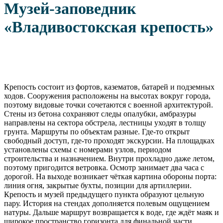
Музей-заповедник
«Владивостокская крепость»
Крепость состоит из фортов, казематов, батарей и подземных
ходов. Сооружения расположены на высотах вокруг города,
поэтому видовые точки сочетаются с военной архитектурой.
Стены из бетона сохраняют следы опалубки, амбразуры
направлены на сектора обстрела, лестницы уходят в толщу
грунта. Маршруты по объектам разные. Где-то открыт
свободный доступ, где-то проходят экскурсии. На площадках
установлены схемы с номерами узлов, периодом
строительства и назначением. Внутри прохладно даже летом,
поэтому пригодится ветровка. Осмотр занимает два часа с
дорогой. На выходе возникает чёткая картина обороны порта:
линия огня, закрытые бухты, позиции для артиллерии.
Крепость и музей предыдущего пункта образуют цельную
пару. История на стендах дополняется полевым ощущением
натуры. Дальше маршрут возвращается к воде, где ждёт маяк и
широкое пространство горизонта для финальной части