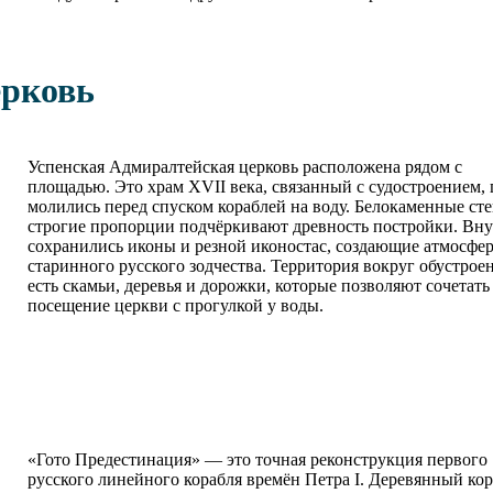
ерковь
Успенская Адмиралтейская церковь расположена рядом с
площадью. Это храм XVII века, связанный с судостроением, 
молились перед спуском кораблей на воду. Белокаменные ст
строгие пропорции подчёркивают древность постройки. Вн
сохранились иконы и резной иконостас, создающие атмосфе
старинного русского зодчества. Территория вокруг обустроен
есть скамьи, деревья и дорожки, которые позволяют сочетать
посещение церкви с прогулкой у воды.
«Гото Предестинация» — это точная реконструкция первого
русского линейного корабля времён Петра I. Деревянный кор