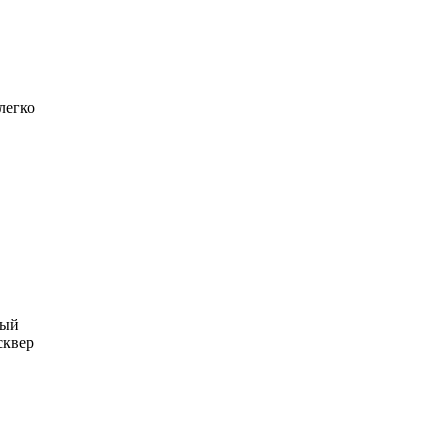
легко
ный
сквер