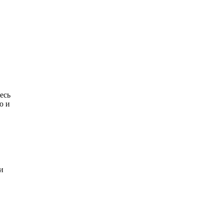
есь
ю и
и