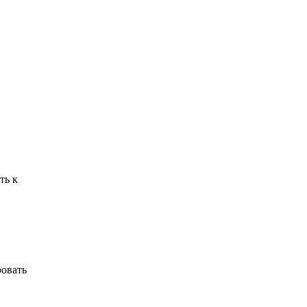
ть к
ровать