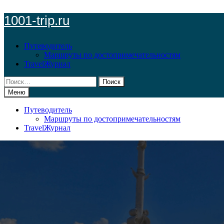
Перейти
1001-trip.ru
к
содержимому
Путеводитель
Маршруты по достопримечательностям
TravelЖурнал
Найти:
Меню
Путеводитель
Маршруты по достопримечательностям
TravelЖурнал