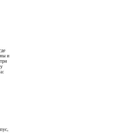
где
ены и
утри
ру
а:
пус,