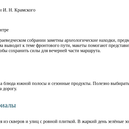
 И. Н. Крамского
ентре
раеведческом собрании заметны археологические находки, пред
а выводит к теме фронтового пути, макеты помогают представи
обы сохранить силы для вечерней части маршрута.
а блюда южной полосы и сезонные продукты. Полезно выбират
а дорогу.
риалы
я из скверов и улиц с ровной плиткой. В жаркий день зелёные з