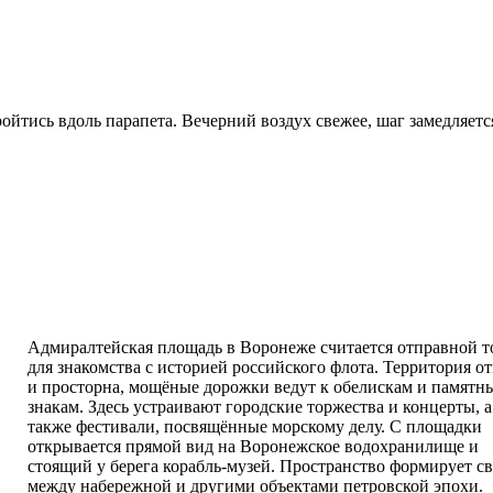
ройтись вдоль парапета. Вечерний воздух свежее, шаг замедляетс
Адмиралтейская площадь в Воронеже считается отправной т
для знакомства с историей российского флота. Территория о
и просторна, мощёные дорожки ведут к обелискам и памятн
знакам. Здесь устраивают городские торжества и концерты, а
также фестивали, посвящённые морскому делу. С площадки
открывается прямой вид на Воронежское водохранилище и
стоящий у берега корабль-музей. Пространство формирует св
между набережной и другими объектами петровской эпохи.