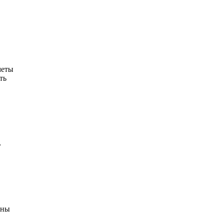
меты
ть
ь
оны