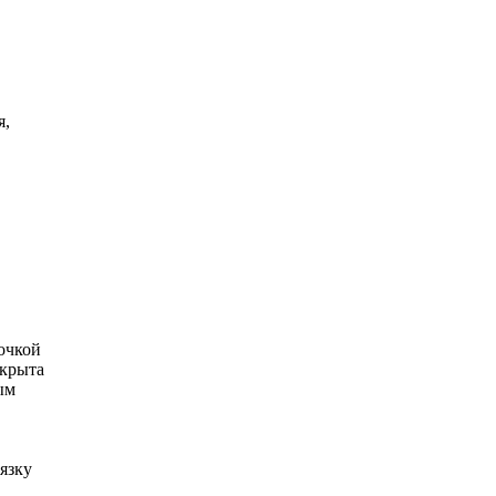
я,
очкой
ткрыта
ым
язку