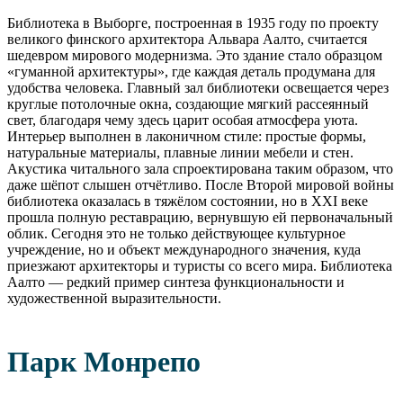
Библиотека в Выборге, построенная в 1935 году по проекту
великого финского архитектора Альвара Аалто, считается
шедевром мирового модернизма. Это здание стало образцом
«гуманной архитектуры», где каждая деталь продумана для
удобства человека. Главный зал библиотеки освещается через
круглые потолочные окна, создающие мягкий рассеянный
свет, благодаря чему здесь царит особая атмосфера уюта.
Интерьер выполнен в лаконичном стиле: простые формы,
натуральные материалы, плавные линии мебели и стен.
Акустика читального зала спроектирована таким образом, что
даже шёпот слышен отчётливо. После Второй мировой войны
библиотека оказалась в тяжёлом состоянии, но в XXI веке
прошла полную реставрацию, вернувшую ей первоначальный
облик. Сегодня это не только действующее культурное
учреждение, но и объект международного значения, куда
приезжают архитекторы и туристы со всего мира. Библиотека
Аалто — редкий пример синтеза функциональности и
художественной выразительности.
Парк Монрепо