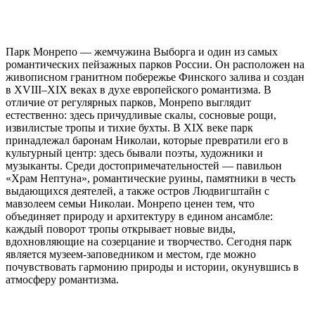
Парк Монрепо — жемчужина Выборга и один из самых
романтических пейзажных парков России. Он расположен на
живописном гранитном побережье Финского залива и создан
в XVIII–XIX веках в духе европейского романтизма. В
отличие от регулярных парков, Монрепо выглядит
естественно: здесь причудливые скалы, сосновые рощи,
извилистые тропы и тихие бухты. В XIX веке парк
принадлежал баронам Николаи, которые превратили его в
культурный центр: здесь бывали поэты, художники и
музыканты. Среди достопримечательностей — павильон
«Храм Нептуна», романтические руины, памятники в честь
выдающихся деятелей, а также остров Людвигштайн с
мавзолеем семьи Николаи. Монрепо ценен тем, что
объединяет природу и архитектуру в едином ансамбле:
каждый поворот тропы открывает новые виды,
вдохновляющие на созерцание и творчество. Сегодня парк
является музеем-заповедником и местом, где можно
почувствовать гармонию природы и истории, окунувшись в
атмосферу романтизма.