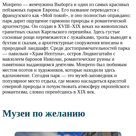
Монрепо — жемчужина Выборга и один из самых красивых
пейзажных парков Европы. Его название переводится с
французского как «Мой покой», и оно полностью оправдано:
парк дарит ощущение гармонии природы и романтической
архитектуры. Он создан в XVIII–XIX веках на живописных
гранитных скалах Карельского перешейка. Здесь густые
сосновые рощи перемежаются с лужайками, тропы выводят к
бухтам и скалам, а архитектурные сооружения вписаны в
природный ландшафт. Среди достопримечательностей парка
— павильон «Храм Нептуна», остров Людвигштайн с
мавзолеем баронов Николаи, романтические руины и
памятники выдающимся деятелям. Монрепо был любимым
местом поэтов и художников, которые находили здесь
вдохновение. Сегодня парк — это музей-заповедник и
популярное место отдыха, где можно насладиться красотой
северной природы и почувствовать атмосферу европейского
романтизма, словно перенёсшись в XIX век.
Музеи по желанию