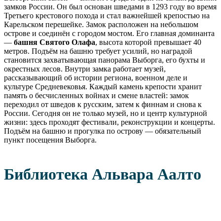
замков России. Он был основан шведами в 1293 году во время
Третьего крестового похода и стал важнейшей крепостью на
Карельском перешейке. Замок расположен на небольшом
острове и соединён с городом мостом. Его главная доминанта
—
башня Святого Олафа
, высота которой превышает 40
метров. Подъём на башню требует усилий, но наградой
становится захватывающая панорама Выборга, его бухты и
окрестных лесов. Внутри замка работает музей,
рассказывающий об истории региона, военном деле и
культуре Средневековья. Каждый камень крепости хранит
память о бесчисленных войнах и смене властей: замок
переходил от шведов к русским, затем к финнам и снова к
России. Сегодня он не только музей, но и центр культурной
жизни: здесь проходят фестивали, реконструкции и концерты.
Подъём на башню и прогулка по острову — обязательный
пункт посещения Выборга.
Библиотека Альвара Аалто