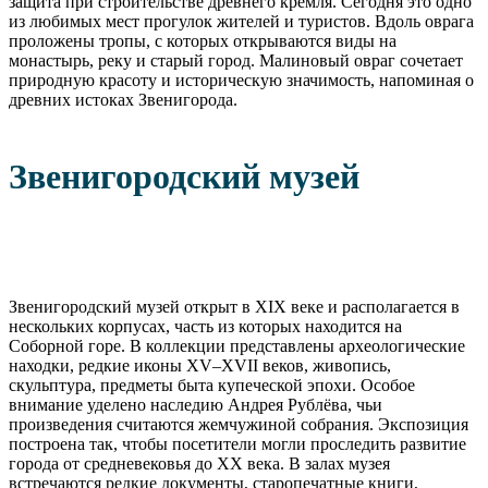
защита при строительстве древнего кремля. Сегодня это одно
из любимых мест прогулок жителей и туристов. Вдоль оврага
проложены тропы, с которых открываются виды на
монастырь, реку и старый город. Малиновый овраг сочетает
природную красоту и историческую значимость, напоминая о
древних истоках Звенигорода.
Звенигородский музей
Звенигородский музей открыт в XIX веке и располагается в
нескольких корпусах, часть из которых находится на
Соборной горе. В коллекции представлены археологические
находки, редкие иконы XV–XVII веков, живопись,
скульптура, предметы быта купеческой эпохи. Особое
внимание уделено наследию Андрея Рублёва, чьи
произведения считаются жемчужиной собрания. Экспозиция
построена так, чтобы посетители могли проследить развитие
города от средневековья до XX века. В залах музея
встречаются редкие документы, старопечатные книги,