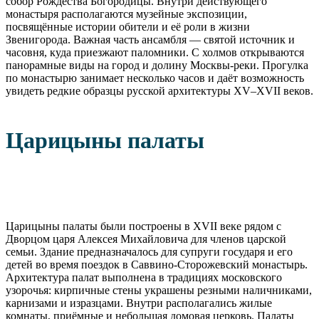
собор Рождества Богородицы. Внутри действующего
монастыря располагаются музейные экспозиции,
посвящённые истории обители и её роли в жизни
Звенигорода. Важная часть ансамбля — святой источник и
часовня, куда приезжают паломники. С холмов открываются
панорамные виды на город и долину Москвы-реки. Прогулка
по монастырю занимает несколько часов и даёт возможность
увидеть редкие образцы русской архитектуры XV–XVII веков.
Царицыны палаты
Царицыны палаты были построены в XVII веке рядом с
Дворцом царя Алексея Михайловича для членов царской
семьи. Здание предназначалось для супруги государя и его
детей во время поездок в Саввино-Сторожевский монастырь.
Архитектура палат выполнена в традициях московского
узорочья: кирпичные стены украшены резными наличниками,
карнизами и изразцами. Внутри располагались жилые
комнаты, приёмные и небольшая домовая церковь. Палаты