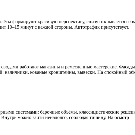
лёты формируют красивую перспективу, снизу открывается гео
дит 10–15 минут с каждой стороны. Автотрафик присутствует,
д сводами работают магазины и ремесленные мастерские. Фасады
ей: наличники, кованые кронштейны, вывески. На спокойный об
турными системами: барочные объёмы, классицистические решени
. Внутрь можно зайти ненадолго, соблюдая тишину. На осмотр