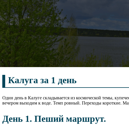
Калуга за 1 день
Один день в Калуге складывается из космической темы, купечес
вечером выходим к воде. Темп ровный. Переходы короткие. Ма
День 1. Пеший маршрут.