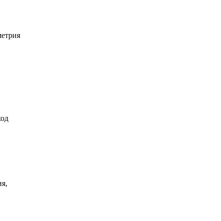
метрия
ход
я,