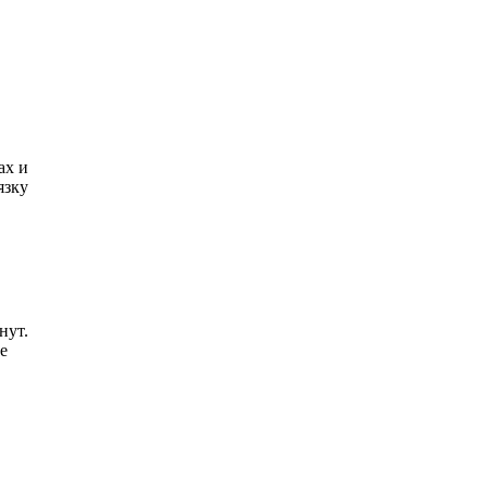
ах и
язку
нут.
е