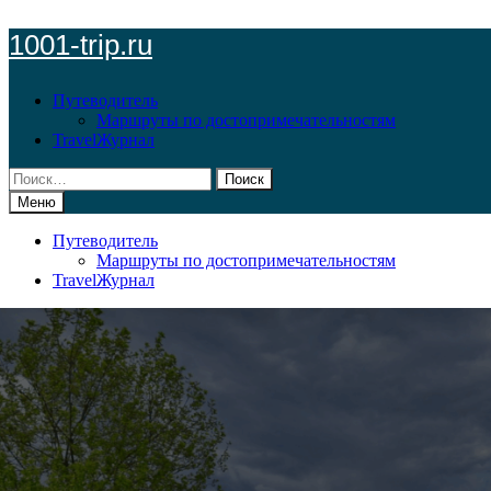
Перейти
1001-trip.ru
к
содержимому
Путеводитель
Маршруты по достопримечательностям
TravelЖурнал
Найти:
Меню
Путеводитель
Маршруты по достопримечательностям
TravelЖурнал