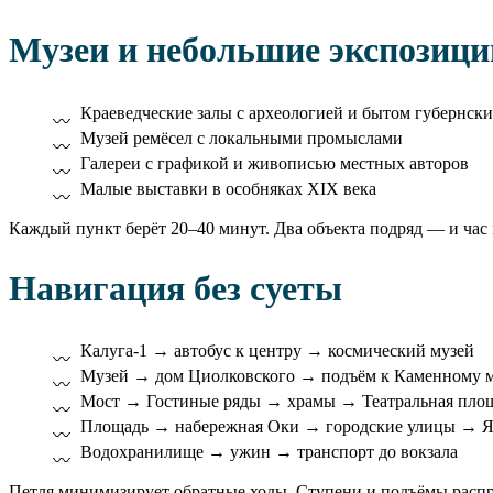
Музеи и небольшие экспозици
Краеведческие залы с археологией и бытом губернски
Музей ремёсел с локальными промыслами
Галереи с графикой и живописью местных авторов
Малые выставки в особняках XIX века
Каждый пункт берёт 20–40 минут. Два объекта подряд — и час 
Навигация без суеты
Калуга-1 → автобус к центру → космический музей
Музей → дом Циолковского → подъём к Каменному 
Мост → Гостиные ряды → храмы → Театральная пло
Площадь → набережная Оки → городские улицы → Я
Водохранилище → ужин → транспорт до вокзала
Петля минимизирует обратные ходы. Ступени и подъёмы распр