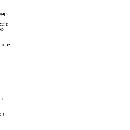
даря
ры и
ко
енное
 и
 а