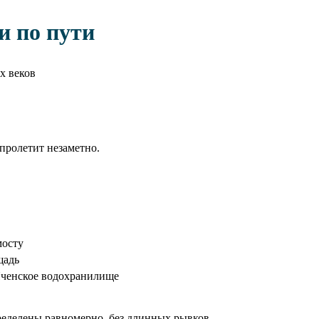
и по пути
х веков
пролетит незаметно.
мосту
щадь
ченское водохранилище
еделены равномерно, без длинных рывков.