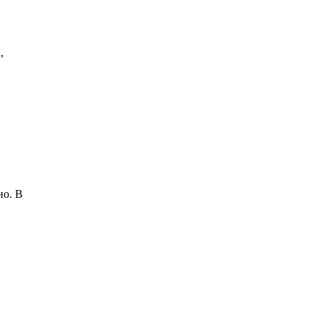
,
но. В