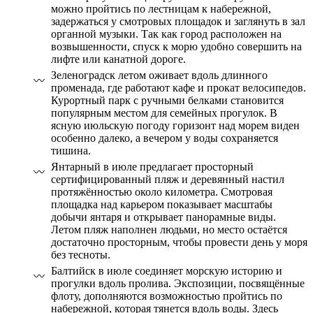
можно пройтись по лестницам к набережной,
задержаться у смотровых площадок и заглянуть в зал
органной музыки. Так как город расположен на
возвышенности, спуск к морю удобно совершить на
лифте или канатной дороге.
Зеленоградск летом оживает вдоль длинного
променада, где работают кафе и прокат велосипедов.
Курортный парк с ручными белками становится
популярным местом для семейных прогулок. В
ясную июльскую погоду горизонт над морем виден
особенно далеко, а вечером у воды сохраняется
тишина.
Янтарный в июле предлагает просторный
сертифицированный пляж и деревянный настил
протяжённостью около километра. Смотровая
площадка над карьером показывает масштабы
добычи янтаря и открывает панорамные виды.
Летом пляж наполнен людьми, но место остаётся
достаточно просторным, чтобы провести день у моря
без тесноты.
Балтийск в июле соединяет морскую историю и
прогулки вдоль пролива. Экспозиции, посвящённые
флоту, дополняются возможностью пройтись по
набережной, которая тянется вдоль воды. Здесь