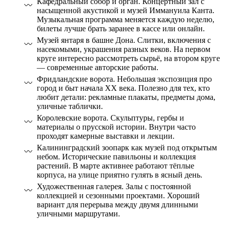
Кафедральный собор и орган. Концертный зал с
насыщенной акустикой и музей Иммануила Канта.
Музыкальная программа меняется каждую неделю,
билеты лучше брать заранее в кассе или онлайн.
Музей янтаря в башне Дона. Слитки, включения с
насекомыми, украшения разных веков. На первом
круге интересно рассмотреть сырьё, на втором круге
— современные авторские работы.
Фридландские ворота. Небольшая экспозиция про
город и быт начала XX века. Полезно для тех, кто
любит детали: рекламные плакаты, предметы дома,
уличные таблички.
Королевские ворота. Скульптуры, гербы и
материалы о прусской истории. Внутри часто
проходят камерные выставки и лекции.
Калининградский зоопарк как музей под открытым
небом. Исторические павильоны и коллекция
растений. В марте активнее работают тёплые
корпуса, на улице приятно гулять в ясный день.
Художественная галерея. Залы с постоянной
коллекцией и сезонными проектами. Хороший
вариант для перерыва между двумя длинными
уличными маршрутами.