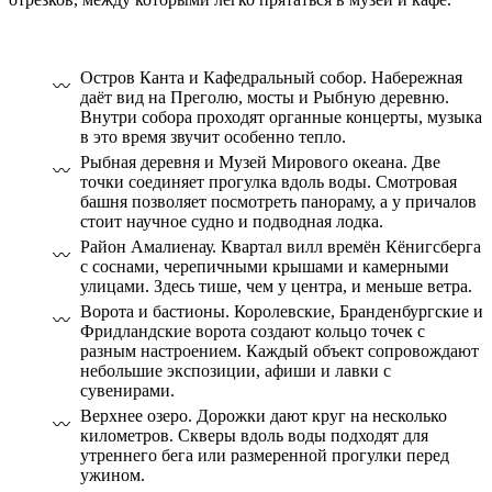
Остров Канта и Кафедральный собор. Набережная
даёт вид на Преголю, мосты и Рыбную деревню.
Внутри собора проходят органные концерты, музыка
в это время звучит особенно тепло.
Рыбная деревня и Музей Мирового океана. Две
точки соединяет прогулка вдоль воды. Смотровая
башня позволяет посмотреть панораму, а у причалов
стоит научное судно и подводная лодка.
Район Амалиенау. Квартал вилл времён Кёнигсберга
с соснами, черепичными крышами и камерными
улицами. Здесь тише, чем у центра, и меньше ветра.
Ворота и бастионы. Королевские, Бранденбургские и
Фридландские ворота создают кольцо точек с
разным настроением. Каждый объект сопровождают
небольшие экспозиции, афиши и лавки с
сувенирами.
Верхнее озеро. Дорожки дают круг на несколько
километров. Скверы вдоль воды подходят для
утреннего бега или размеренной прогулки перед
ужином.