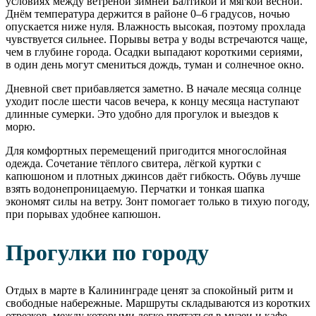
условиях между ветреной зимней Балтикой и мягкой весной.
Днём температура держится в районе 0–6 градусов, ночью
опускается ниже нуля. Влажность высокая, поэтому прохлада
чувствуется сильнее. Порывы ветра у воды встречаются чаще,
чем в глубине города. Осадки выпадают короткими сериями,
в один день могут смениться дождь, туман и солнечное окно.
Дневной свет прибавляется заметно. В начале месяца солнце
уходит после шести часов вечера, к концу месяца наступают
длинные сумерки. Это удобно для прогулок и выездов к
морю.
Для комфортных перемещений пригодится многослойная
одежда. Сочетание тёплого свитера, лёгкой куртки с
капюшоном и плотных джинсов даёт гибкость. Обувь лучше
взять водонепроницаемую. Перчатки и тонкая шапка
экономят силы на ветру. Зонт помогает только в тихую погоду,
при порывах удобнее капюшон.
Прогулки по городу
Отдых в марте в Калининграде ценят за спокойный ритм и
свободные набережные. Маршруты складываются из коротких
отрезков, между которыми легко прятаться в музеи и кафе.